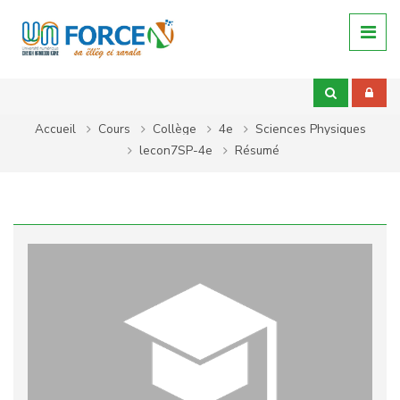
Passer au contenu principal
Accueil
Cours
Collège
4e
Sciences Physiques
lecon7SP-4e
Résumé