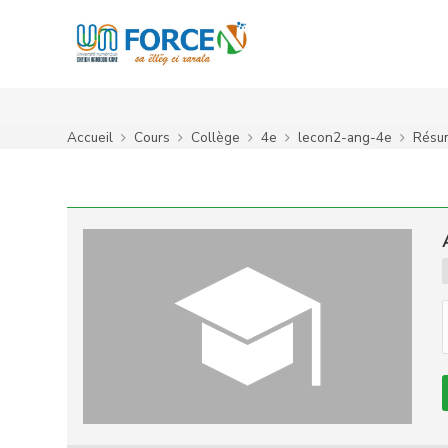
Passer au contenu principal
Accueil
Cours
Collège
4e
lecon2-ang-4e
Résu