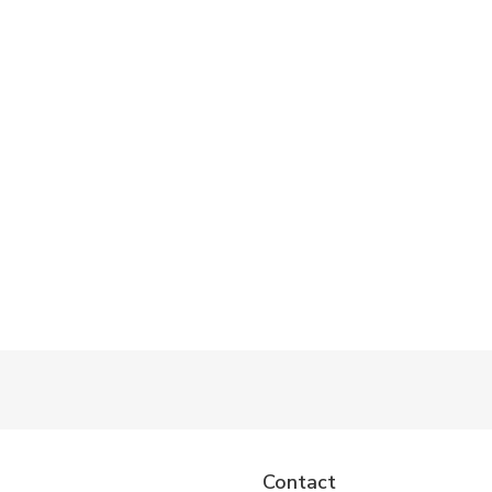
Contact
Passer Contact