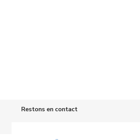
Restons en contact
Passer [Cocoon] Custom HTML