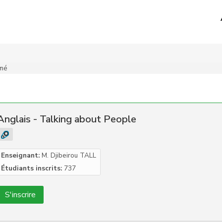
mé
Anglais - Talking about People
Enseignant:
M. Djibeirou TALL
Étudiants inscrits:
737
S'inscrire